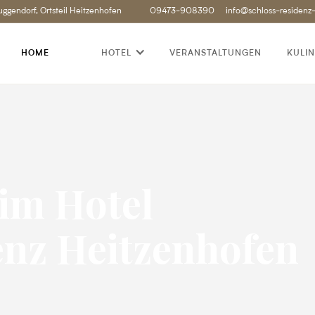
uggendorf, Ortsteil Heitzenhofen
09473-908390
info@schloss-residenz
HOME
HOTEL
VERANSTALTUNGEN
KULIN
im Hotel
enz Heitzenhofen