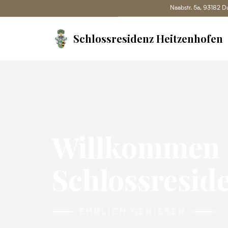
Naabstr. 5a, 93182 D
Schlossresidenz Heitzenhofen
Willkommen 
Schlossresid
EHRLICH GENIEßEN